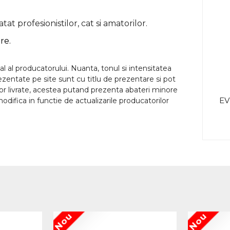
at profesionistilor, cat si amatorilor.
re.
l al producatorului. Nuanta, tonul si intensitatea
rezentate pe site sunt cu titlu de prezentare si pot
lor livrate, acestea putand prezenta abateri minore
EV
odifica in functie de actualizarile producatorilor
Nou
Nou