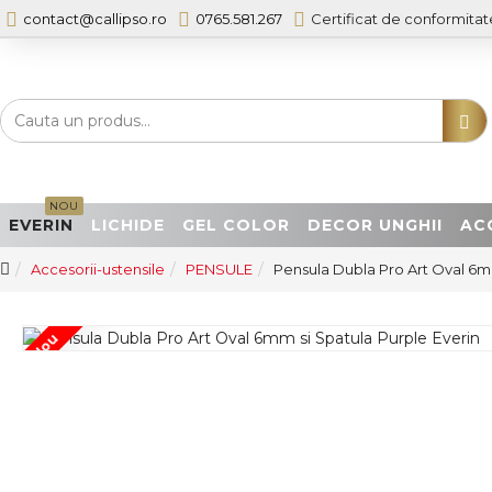
contact@callipso.ro
0765.581.267
Certificat de conformitat
NOU
EVERIN
LICHIDE
GEL COLOR
DECOR UNGHII
AC
Accesorii-ustensile
PENSULE
Pensula Dubla Pro Art Oval 6m
Nou