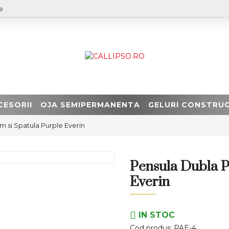
e
CESORII
OJA SEMIPERMANENTA
GELURI CONSTRUC
m si Spatula Purple Everin
Pensula Dubla P
Everin
IN STOC
Cod produs:
PAE-4