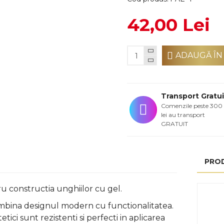
42,00 Lei
ADAUGĂ ÎN
Transport Gratui
Comenzile peste 300
lei au transport
GRATUIT
PRO
ru constructia unghiilor cu gel.
 imbina designul modern cu functionalitatea.
tici sunt rezistenti si perfecti
in aplicarea