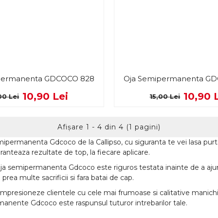
permanenta GDCOCO 828
Oja Semipermanenta G
10,90 Lei
10,90 
00 Lei
15,00 Lei
Afişare 1 - 4 din 4 (1 pagini)
emipermanenta Gdcoco de la Callipso, cu siguranta te vei lasa pu
aranteaza rezultate de top, la fiecare aplicare.
ja semipermanenta Gdcoco este riguros testata inainte de a ajun
 prea multe sacrificii si fara batai de cap.
impresioneze clientele cu cele mai frumoase si calitative manichiur
rmanente Gdcoco este raspunsul tuturor intrebarilor tale.