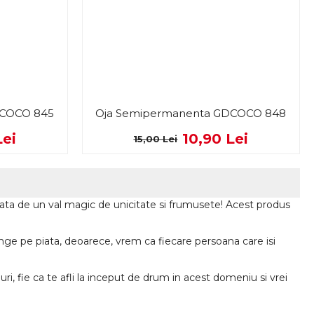
DCOCO 845
Oja Semipermanenta GDCOCO 848
Lei
10,90 Lei
15,00 Lei
rtata de un val magic de unicitate si frumusete! Acest produs
ge pe piata, deoarece, vrem ca fiecare persoana care isi
i, fie ca te afli la inceput de drum in acest domeniu si vrei