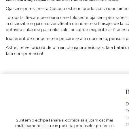
Oja semipermanenta Gdcoco este un produs cosmetic binecunoscu
Totodata, fiecare persoana care foloseste oja semipermanenta 
la dispozitie o gama diversificata de nuante si finisaje, de la
potrivita stilului si gusturilor tale, oricat de exigente ar fi acest
Indiferent de cunostintele pe care le ai in domeniu, pensula p
Astfel, te vei bucura de o manichiura profesionala, fara batai 
fara compromisuri!
D
T
T
Suntem o echipa tanara si dornica sa ajutam cat mai
P
multi oameni sa intre in posesia produselor preferate