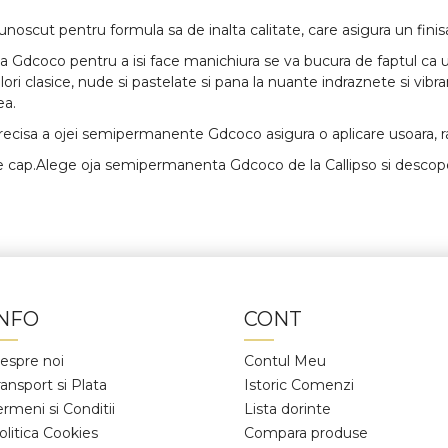
t pentru formula sa de inalta calitate, care asigura un finisaj 
Gdcoco pentru a isi face manichiura se va bucura de faptul ca un
 culori clasice, nude si pastelate si pana la nuante indraznete si 
ea.
recisa a ojei semipermanente Gdcoco asigura o aplicare usoara, r
de cap.Alege oja semipermanenta Gdcoco de la Callipso si descopera
INFO
CONT
espre noi
Contul Meu
ransport si Plata
Istoric Comenzi
ermeni si Conditii
Lista dorinte
olitica Cookies
Compara produse