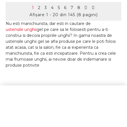
1
2
3
4
5
6
7
8
Afişare 1 - 20 din 145 (8 pagini)
Nu esti manichiurista, dar esti in cautare de
ustensile unghii
gel pe care sa le folosesti pentru a-ti
construi si decora propriile unghii? In gama noastra de
ustensile unghii gel se afla produse pe care le poti folosi
atat acasa, cat si la salon, fie ca ai experienta ca
manichiurista, fie ca esti incepatoare. Pentru a crea cele
mai frumoase unghii, ai nevoie doar de indemanare si
produse potrivite