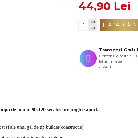
44,90 Lei
ADAUGĂ ÎN
Transport Gratui
Comenzile peste 300
lei au transport
GRATUIT
ampa de minim 90-120 sec. fiecare unghie apoi la
t si ale unui gel de tip builder(constructie)
zitiv sau pentru French de interior.