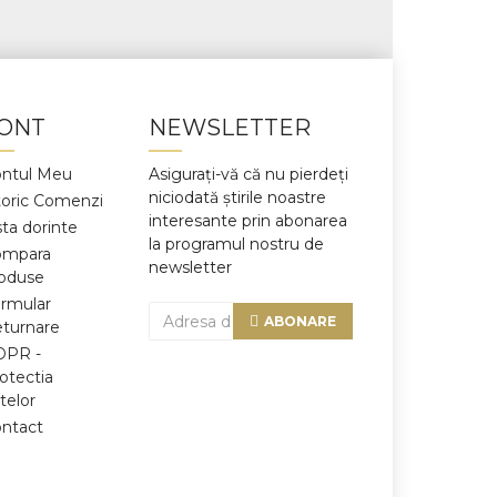
ONT
NEWSLETTER
ntul Meu
Asigurați-vă că nu pierdeți
niciodată știrile noastre
toric Comenzi
interesante prin abonarea
sta dorinte
la programul nostru de
ompara
newsletter
oduse
rmular
ABONARE
turnare
DPR -
otectia
telor
ntact