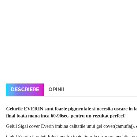
DESCRIERE
OPINII
Gelurile EVERIN sunt foarte pigmentate si necesita uscare in l
final toata mana inca 60-90sec. pentru un rezultat perfect!
Gelul Sigal cover Everin imbina calitatile unui gel cover(camuflaj), ca
Gelul Everin il puteti folosi pentru toate tipurile de apex: negativ, po