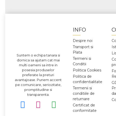
INFO
C
Despre noi
Co
Transport si
Is
Plata
Li
Suntem o echipa tanara si
Termeni si
C
dornica sa ajutam cat mai
Conditii
pr
multi oameni sa intre in
posesia produselor
Politica Cookies
Fo
preferate la preturi
Politica de
Re
avantajoase. Punem accent
confidentialitate
G
pe comunicare, seriozitate,
Termenii si
Pr
promptitudine si
conditiile de
da
transparenta.
returnare
Co
Certificat de
conformitate