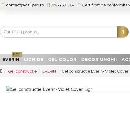
contact@callipso.ro
0765.581.267
Certificat de conformitat
NOU
EVERIN
LICHIDE
GEL COLOR
DECOR UNGHII
AC
Gel constructie
EVERIN
Gel constructie Everin- Violet Cover 