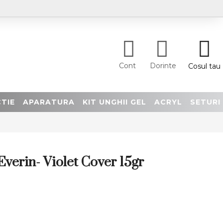
Cont
Dorinte
Cosul tau
TIE
APARATURA
KIT UNGHII GEL
ACRYL
SETURI
Everin- Violet Cover 15gr