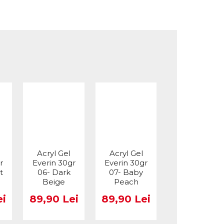
Acryl Gel
Acryl Gel
Acryl Gel
r
Everin 30gr
Everin 30gr
Everin 30gr
t
06- Dark
07- Baby
09- Serbet
Beige
Peach
Cu Sclipici
Fin
ei
89,90 Lei
89,90 Lei
89,90 Lei