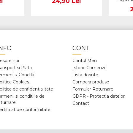
i
24,90 Lei
INFO
CONT
espre noi
Contul Meu
ransport si Plata
Istoric Comenzi
ermeni si Conditii
Lista dorinte
olitica Cookies
Compara produse
olitica de confidentialitate
Formular Returnare
ermenii si conditiile de
GDPR - Protectia datelor
eturnare
Contact
ertificat de conformitate