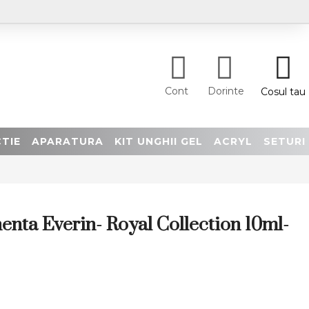
Cont
Dorinte
Cosul tau
TIE
APARATURA
KIT UNGHII GEL
ACRYL
SETURI
nta Everin- Royal Collection 10ml-