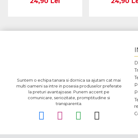
24,90 Lei
24,90 Le
D
T
T
Suntem o echipa tanara si dornica sa ajutam cat mai
P
multi oameni sa intre in posesia produselor preferate
la preturi avantajoase. Punem accent pe
P
comunicare, seriozitate, promptitudine si
T
transparenta.
r
C