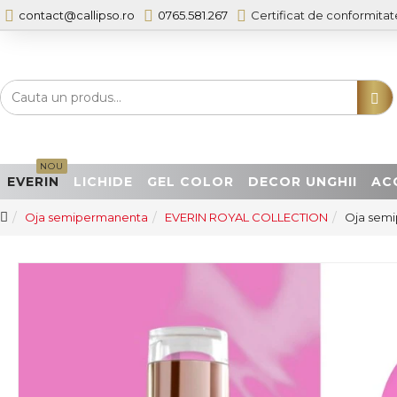
contact@callipso.ro
0765.581.267
Certificat de conformitat
NOU
EVERIN
LICHIDE
GEL COLOR
DECOR UNGHII
AC
Oja semipermanenta
EVERIN ROYAL COLLECTION
Oja semi