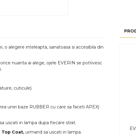
PRO
 o alegere inteleapta, sanatoasa si accesibila din
e nuanta ai alege, ojele EVERIN se potrivesc
e.
uire, cuticule).
area unei baze RUBBER cu care sa faceti APEX)
sa uscati in lampa dupa fiecare strat.
EV
i
Top Coat,
urmand sa uscati in lampa.