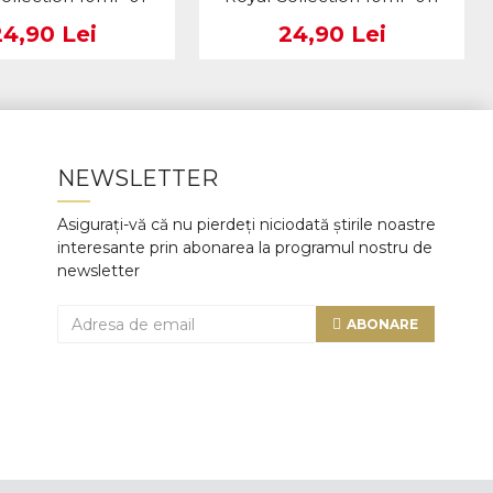
24,90 Lei
24,90 Lei
NEWSLETTER
Asigurați-vă că nu pierdeți niciodată știrile noastre
interesante prin abonarea la programul nostru de
newsletter
ABONARE