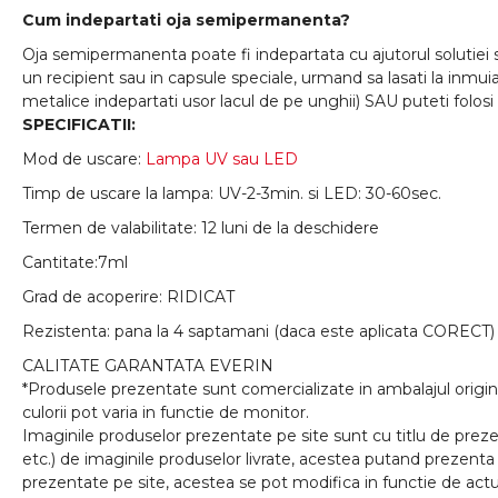
Cum indepartati oja semipermanenta?
Oja semipermanenta poate fi indepartata cu ajutorul solutiei 
un recipient sau in capsule speciale, urmand sa lasati la inmui
metalice indepartati usor lacul de pe unghii) SAU puteti folosi
SPECIFICATII:
Mod de uscare:
Lampa UV sau LED
Timp de uscare la lampa: UV-2-3min. si LED: 30-60sec.
Termen de valabilitate: 12 luni de la deschidere
Cantitate:7ml
Grad de acoperire: RIDICAT
Rezistenta: pana la 4 saptamani (daca este aplicata CORECT)
CALITATE GARANTATA EVERIN
*Produsele prezentate sunt comercializate in ambalajul origina
culorii pot varia in functie de monitor.
Imaginile produselor prezentate pe site sunt cu titlu de prezen
etc.) de imaginile produselor livrate, acestea putand prezenta 
prezentate pe site, acestea se pot modifica in functie de actua