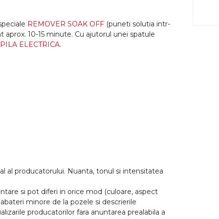
speciale
REMOVER SOAK OFF
(puneti solutia intr-
at aprox. 10-15 minute. Cu ajutorul unei spatule
PILA ELECTRICA
.
l al producatorului. Nuanta, tonul si intensitatea
tare si pot diferi in orice mod (culoare, aspect
abateri minore de la pozele si descrierile
lizarile producatorilor fara anuntarea prealabila a