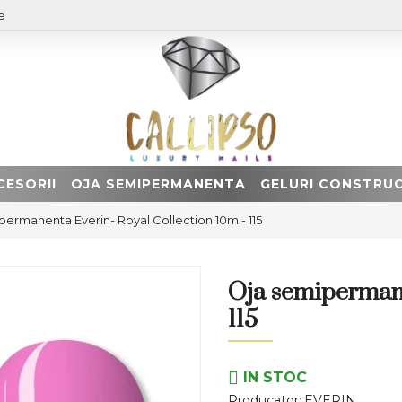
e
CESORII
OJA SEMIPERMANENTA
GELURI CONSTRUC
permanenta Everin- Royal Collection 10ml- 115
Oja semipermane
115
IN STOC
Producator:
EVERIN