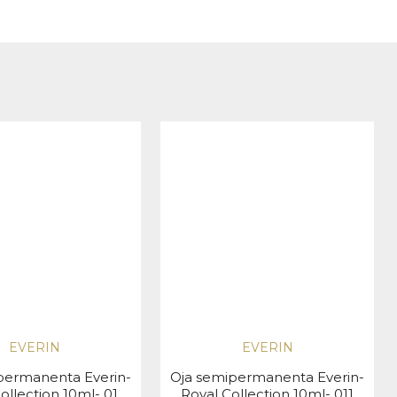
EVERIN
EVERIN
permanenta Everin-
Oja semipermanenta Everin-
ollection 10ml- 01
Royal Collection 10ml- 011