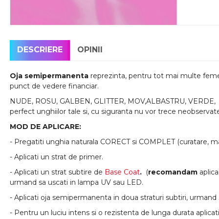
DESCRIERE
OPINII
Oja semipermanenta
reprezinta, pentru tot mai multe femei,
punct de vedere financiar.
NUDE, ROSU, GALBEN, GLITTER, MOV,ALBASTRU, VERDE, oric
perfect unghiilor tale si, cu siguranta nu vor trece neobservat
MOD DE APLICARE:
- Pregatiti unghia naturala CORECT si COMPLET (curatare, mat
- Aplicati un strat de primer.
- Aplicati un strat subtire de
Base Coat
.
(
recomandam
aplic
urmand sa uscati in lampa UV sau LED.
- Aplicati oja semipermanenta in doua straturi subtiri, urmand 
- Pentru un luciu intens si o rezistenta de lunga durata aplicat