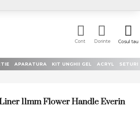
Cont
Dorinte
Cosul tau
TIE
APARATURA
KIT UNGHII GEL
ACRYL
SETURI
 Liner 11mm Flower Handle Everin