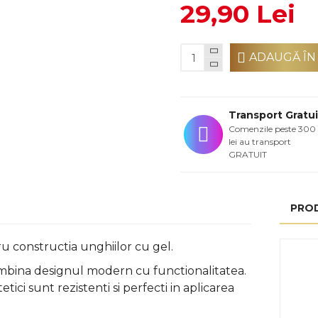
29,90 Lei
ADAUGĂ ÎN
Transport Gratui
Comenzile peste 300
lei au transport
GRATUIT
PRO
ru constructia unghiilor cu gel.
 imbina designul modern cu functionalitatea.
tici sunt rezistenti si perfecti
in aplicarea