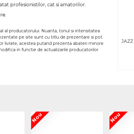
at profesionistilor, cat si amatorilor.
re.
l al producatorului. Nuanta, tonul si intensitatea
rezentate pe site sunt cu titlu de prezentare si pot
JAZZ 
lor livrate, acestea putand prezenta abateri minore
odifica in functie de actualizarile producatorilor
Nou
Nou