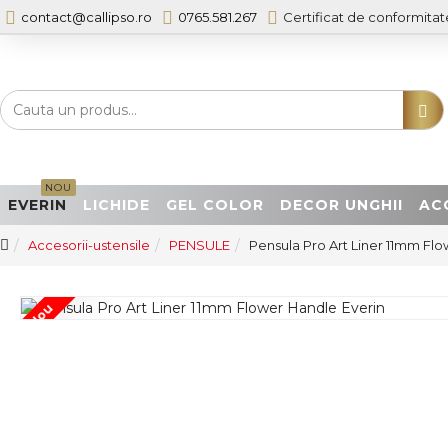
contact@callipso.ro
0765.581.267
Certificat de conformitat
NOU
EVERIN
LICHIDE
GEL COLOR
DECOR UNGHII
AC
Accesorii-ustensile
PENSULE
Pensula Pro Art Liner 11mm Fl
Nou