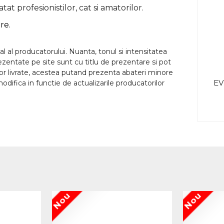
at profesionistilor, cat si amatorilor.
re.
l al producatorului. Nuanta, tonul si intensitatea
rezentate pe site sunt cu titlu de prezentare si pot
lor livrate, acestea putand prezenta abateri minore
EV
odifica in functie de actualizarile producatorilor
Nou
Nou