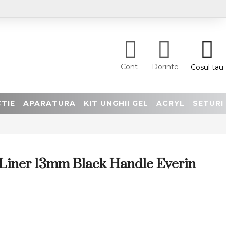
Cont
Dorinte
Cosul tau
TIE
APARATURA
KIT UNGHII GEL
ACRYL
SETURI
 Liner 13mm Black Handle Everin