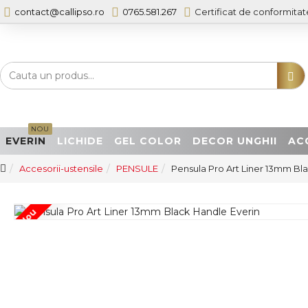
contact@callipso.ro
0765.581.267
Certificat de conformitat
NOU
EVERIN
LICHIDE
GEL COLOR
DECOR UNGHII
AC
Accesorii-ustensile
PENSULE
Pensula Pro Art Liner 13mm Bl
Nou