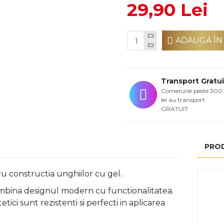
29,90 Lei
ADAUGĂ ÎN
Transport Gratui
Comenzile peste 300
lei au transport
GRATUIT
PRO
ru constructia unghiilor cu gel.
 imbina designul modern cu functionalitatea.
tici sunt rezistenti si perfecti
in aplicarea