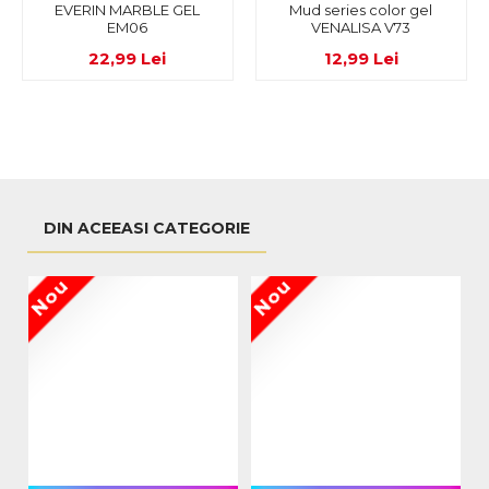
EVERIN MARBLE GEL
Mud series color gel
EM06
VENALISA V73
22,99 Lei
12,99 Lei
DIN ACEEASI CATEGORIE
Nou
Nou
N