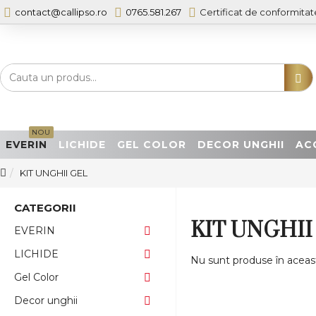
contact@callipso.ro
0765.581.267
Certificat de conformitat
NOU
EVERIN
LICHIDE
GEL COLOR
DECOR UNGHII
AC
KIT UNGHII GEL
CATEGORII
KIT UNGHII
EVERIN
LICHIDE
Nu sunt produse în aceas
Gel Color
Decor unghii