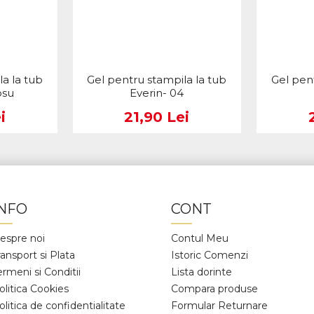
a la tub
Gel pentru stampila la tub
Gel pen
osu
Everin- 04
i
21,90 Lei
INFO
CONT
espre noi
Contul Meu
ransport si Plata
Istoric Comenzi
ermeni si Conditii
Lista dorinte
olitica Cookies
Compara produse
olitica de confidentialitate
Formular Returnare