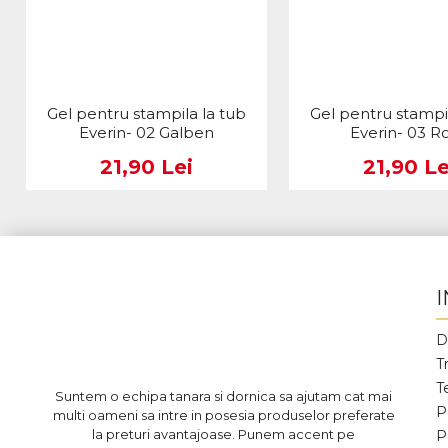
Gel pentru stampila la tub
Gel pentru stampil
Everin- 02 Galben
Everin- 03 R
21,90 Lei
21,90 Le
D
T
T
Suntem o echipa tanara si dornica sa ajutam cat mai
P
multi oameni sa intre in posesia produselor preferate
la preturi avantajoase. Punem accent pe
P