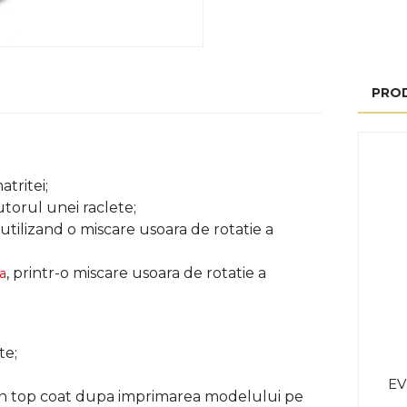
PRO
tritei;
utorul unei raclete;
utilizand o miscare usoara de rotatie a
, printr-o miscare usoara de rotatie a
a
te;
EV
 un top coat dupa imprimarea modelului pe