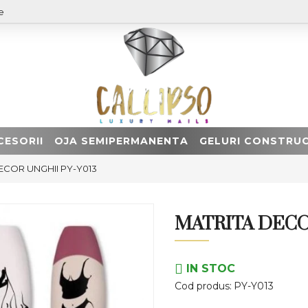
e
CESORII
OJA SEMIPERMANENTA
GELURI CONSTRUC
ECOR UNGHII PY-Y013
MATRITA DECO
IN STOC
Cod produs:
PY-Y013