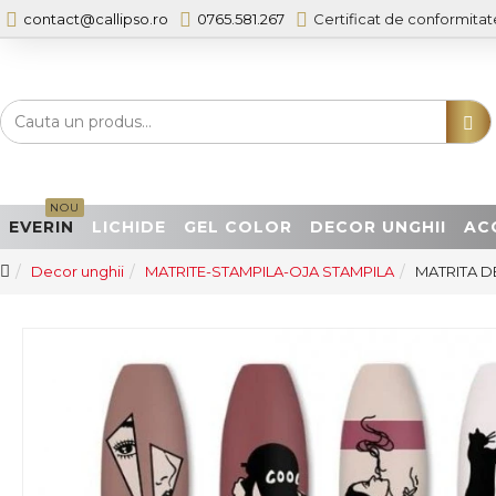
contact@callipso.ro
0765.581.267
Certificat de conformitat
NOU
EVERIN
LICHIDE
GEL COLOR
DECOR UNGHII
AC
Decor unghii
MATRITE-STAMPILA-OJA STAMPILA
MATRITA D