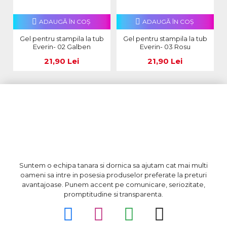
ADAUGĂ ÎN COŞ
ADAUGĂ ÎN COŞ
Gel pentru stampila la tub
Gel pentru stampila la tub
Everin- 02 Galben
Everin- 03 Rosu
21,90 Lei
21,90 Lei
Suntem o echipa tanara si dornica sa ajutam cat mai multi
oameni sa intre in posesia produselor preferate la preturi
avantajoase. Punem accent pe comunicare, seriozitate,
promptitudine si transparenta.