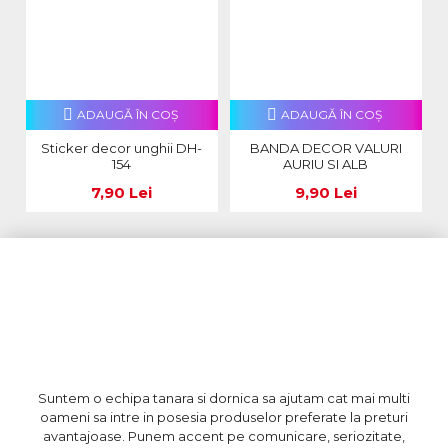
ADAUGĂ ÎN COŞ
ADAUGĂ ÎN COŞ
Sticker decor unghii DH-
BANDA DECOR VALURI
154
AURIU SI ALB
7,90 Lei
9,90 Lei
Suntem o echipa tanara si dornica sa ajutam cat mai multi
oameni sa intre in posesia produselor preferate la preturi
avantajoase. Punem accent pe comunicare, seriozitate,