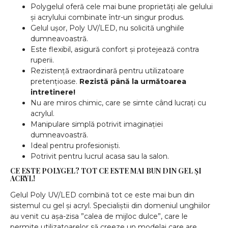
Polygelul oferă cele mai bune proprietăți ale gelului
și acrylului combinate într-un singur produs.
Gelul ușor, Poly UV/LED, nu solicită unghiile
dumneavoastră.
Este flexibil, asigură confort și protejează contra
ruperii.
Rezistență extraordinară pentru utilizatoare
pretențioase.
Rezistă până la următoarea
intretinere!
Nu are miros chimic, care se simte când lucrați cu
acrylul.
Manipulare simplă potrivit imaginației
dumneavoastră.
Ideal pentru profesioniști.
Potrivit pentru lucrul acasa sau la salon.
CE ESTE POLYGEL? TOT CE ESTE MAI BUN DIN GEL ȘI
ACRYL!
Gelul Poly UV/LED combină tot ce este mai bun din
sistemul cu gel și acryl. Specialiștii din domeniul unghiilor
au venit cu așa-zisa ”calea de mijloc dulce”, care le
permite utilizatoarelor să creeze un modelaj care are