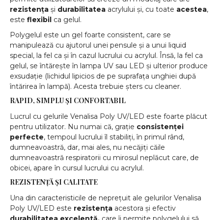
rezistența
și
durabilitatea
acrylului și, cu toate
acestea
,
este
flexibil
ca gelul.
Polygelul este un gel foarte consistent, care se
manipulează cu ajutorul unei pensule și a unui liquid
special, la fel ca și în cazul lucrului cu acrylul. Însă, la fel ca
gelul, se întărește în lampa UV sau LED și ulterior produce
exsudație (lichidul lipicios de pe suprafața unghiei după
întărirea în lampă). Acesta trebuie șters cu cleaner.
RAPID, SIMPLU ȘI CONFORTABIL
Lucrul cu gelurile Venalisa Poly UV/LED este foarte plăcut
pentru utilizator. Nu numai că, grație
consistenței
perfecte
, tempoul lucrului îl stabiliți, în primul rând,
dumneavoastră, dar, mai ales, nu necăjiți căile
dumneavoastră respiratorii cu mirosul neplăcut care, de
obicei, apare în cursul lucrului cu acrylul.
REZISTENȚĂ ȘI CALITATE
Una din caracteristicile de neprețuit ale gelurilor Venalisa
Poly UV/LED este
rezistența
acestora și efectiv
durabilitatea excelentă,
care îi permite polygelului să