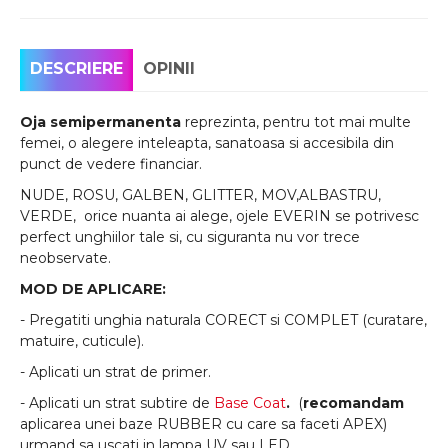
DESCRIERE
OPINII
Oja semipermanenta
reprezinta, pentru tot mai multe
femei, o alegere inteleapta, sanatoasa si accesibila din
punct de vedere financiar.
NUDE, ROSU, GALBEN, GLITTER, MOV,ALBASTRU,
VERDE, orice nuanta ai alege, ojele EVERIN se potrivesc
perfect unghiilor tale si, cu siguranta nu vor trece
neobservate.
MOD DE APLICARE:
- Pregatiti unghia naturala CORECT si COMPLET (curatare,
matuire, cuticule).
- Aplicati un strat de primer.
- Aplicati un strat subtire de
Base Coat
.
(
recomandam
aplicarea unei baze RUBBER cu care sa faceti APEX)
urmand sa uscati in lampa UV sau LED.