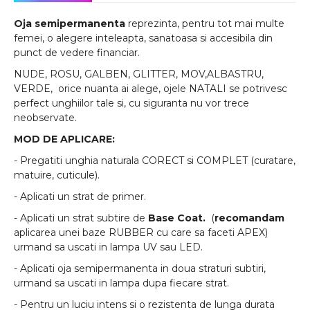
Oja semipermanenta
reprezinta, pentru tot mai multe
femei, o alegere inteleapta, sanatoasa si accesibila din
punct de vedere financiar.
NUDE, ROSU, GALBEN, GLITTER, MOV,ALBASTRU,
VERDE, orice nuanta ai alege, ojele NATALI se potrivesc
perfect unghiilor tale si, cu siguranta nu vor trece
neobservate.
MOD DE APLICARE:
- Pregatiti unghia naturala CORECT si COMPLET (curatare,
matuire, cuticule).
- Aplicati un strat de primer.
- Aplicati un strat subtire de
Base Coat.
(
recomandam
aplicarea unei baze RUBBER cu care sa faceti APEX)
urmand sa uscati in lampa UV sau LED.
- Aplicati oja semipermanenta in doua straturi subtiri,
urmand sa uscati in lampa dupa fiecare strat.
- Pentru un luciu intens si o rezistenta de lunga durata