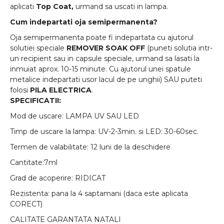
aplicati
Top Coat,
urmand sa uscati in lampa.
Cum indepartati oja semipermanenta?
Oja semipermanenta poate fi indepartata cu ajutorul
solutiei speciale
REMOVER SOAK OFF
(puneti solutia intr-
un recipient sau in capsule speciale, urmand sa lasati la
inmuiat aprox. 10-15 minute. Cu ajutorul unei spatule
metalice indepartati usor lacul de pe unghii) SAU puteti
folosi
PILA ELECTRICA
.
SPECIFICATII:
Mod de uscare: LAMPA UV SAU LED
Timp de uscare la lampa: UV-2-3min. si LED: 30-60sec.
Termen de valabilitate: 12 luni de la deschidere
Cantitate:7ml
Grad de acoperire: RIDICAT
Rezistenta: pana la 4 saptamani (daca este aplicata
CORECT)
CALITATE GARANTATA NATALI