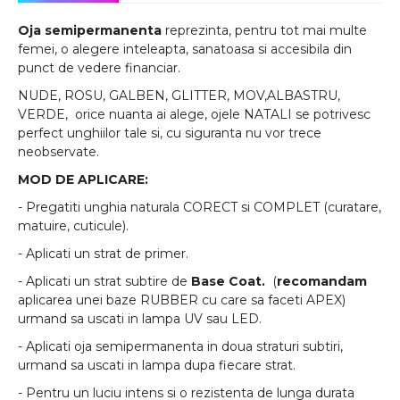
Oja semipermanenta
reprezinta, pentru tot mai multe
femei, o alegere inteleapta, sanatoasa si accesibila din
punct de vedere financiar.
NUDE, ROSU, GALBEN, GLITTER, MOV,ALBASTRU,
VERDE, orice nuanta ai alege, ojele NATALI se potrivesc
perfect unghiilor tale si, cu siguranta nu vor trece
neobservate.
MOD DE APLICARE:
- Pregatiti unghia naturala CORECT si COMPLET (curatare,
matuire, cuticule).
- Aplicati un strat de primer.
- Aplicati un strat subtire de
Base Coat.
(
recomandam
aplicarea unei baze RUBBER cu care sa faceti APEX)
urmand sa uscati in lampa UV sau LED.
- Aplicati oja semipermanenta in doua straturi subtiri,
urmand sa uscati in lampa dupa fiecare strat.
- Pentru un luciu intens si o rezistenta de lunga durata