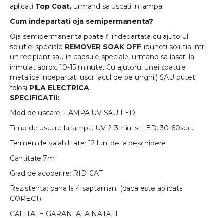
aplicati
Top Coat,
urmand sa uscati in lampa.
Cum indepartati oja semipermanenta?
Oja semipermanenta poate fi indepartata cu ajutorul
solutiei speciale
REMOVER SOAK OFF
(puneti solutia intr-
un recipient sau in capsule speciale, urmand sa lasati la
inmuiat aprox. 10-15 minute. Cu ajutorul unei spatule
metalice indepartati usor lacul de pe unghii) SAU puteti
folosi
PILA ELECTRICA
.
SPECIFICATII:
Mod de uscare: LAMPA UV SAU LED
Timp de uscare la lampa: UV-2-3min. si LED: 30-60sec.
Termen de valabilitate: 12 luni de la deschidere
Cantitate:7ml
Grad de acoperire: RIDICAT
Rezistenta: pana la 4 saptamani (daca este aplicata
CORECT)
CALITATE GARANTATA NATALI