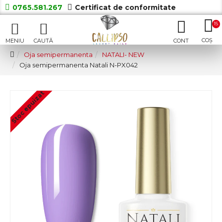
0765.581.267
Certificat de conformitate
15
Oja semipermanenta
NATALI- NEW
Oja semipermanenta Natali N-PX042
Stoc epuizat