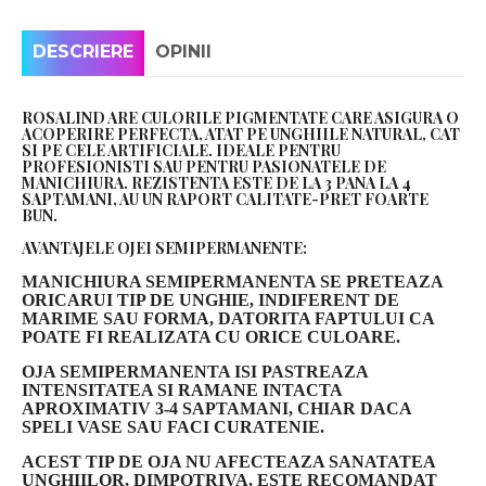
DESCRIERE
OPINII
ROSALIND ARE CULORILE PIGMENTATE CARE ASIGURA O
ACOPERIRE PERFECTA, ATAT PE UNGHIILE NATURAL, CAT
SI PE CELE ARTIFICIALE. IDEALE PENTRU
PROFESIONISTI SAU PENTRU PASIONATELE DE
MANICHIURA. REZISTENTA ESTE DE LA 3 PANA LA 4
SAPTAMANI, AU UN RAPORT CALITATE-PRET FOARTE
BUN.
AVANTAJELE OJEI SEMIPERMANENTE:
MANICHIURA SEMIPERMANENTA SE PRETEAZA
ORICARUI TIP DE UNGHIE, INDIFERENT DE
MARIME SAU FORMA, DATORITA FAPTULUI CA
POATE FI REALIZATA CU ORICE CULOARE.
OJA SEMIPERMANENTA ISI PASTREAZA
INTENSITATEA SI RAMANE INTACTA
APROXIMATIV 3-4 SAPTAMANI, CHIAR DACA
SPELI VASE SAU FACI CURATENIE.
ACEST TIP DE OJA NU AFECTEAZA SANATATEA
UNGHIILOR, DIMPOTRIVA, ESTE RECOMANDAT