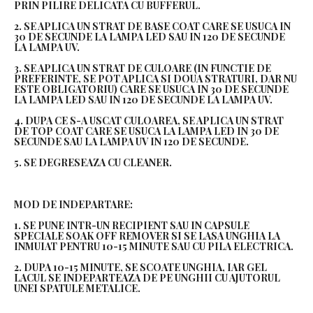
PRIN PILIRE DELICATA CU BUFFERUL.
2. SE APLICA UN STRAT DE BASE COAT CARE SE USUCA IN
30 DE SECUNDE LA LAMPA LED SAU IN 120 DE SECUNDE
LA LAMPA UV.
3. SE APLICA UN STRAT DE CULOARE (IN FUNCTIE DE
PREFERINTE, SE POT APLICA SI DOUA STRATURI, DAR NU
ESTE OBLIGATORIU) CARE SE USUCA IN 30 DE SECUNDE
LA LAMPA LED SAU IN 120 DE SECUNDE LA LAMPA UV.
4. DUPA CE S-A USCAT CULOAREA, SE APLICA UN STRAT
DE TOP COAT CARE SE USUCA LA LAMPA LED IN 30 DE
SECUNDE SAU LA LAMPA UV IN 120 DE SECUNDE.
5. SE DEGRESEAZA CU CLEANER.
MOD DE INDEPARTARE:
1. SE PUNE INTR-UN RECIPIENT SAU IN CAPSULE
SPECIALE SOAK OFF REMOVER SI SE LASA UNGHIA LA
INMUIAT PENTRU 10-15 MINUTE SAU CU PILA ELECTRICA.
2. DUPA 10-15 MINUTE, SE SCOATE UNGHIA, IAR GEL
LACUL SE INDEPARTEAZA DE PE UNGHII CU AJUTORUL
UNEI SPATULE METALICE.