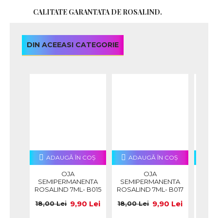
CALITATE GARANTATA DE ROSALIND.
DIN ACEEASI CATEGORIE
ADAUGĂ ÎN COŞ
ADAUGĂ ÎN COŞ
A
OJA
OJA
SEMIPERMANENTA
SEMIPERMANENTA
SEM
ROSALIND 7ML- B015
ROSALIND 7ML- B017
RO
9,90 Lei
9,90 Lei
18,00 Lei
18,00 Lei
18,00