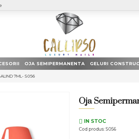
e
CESORII
OJA SEMIPERMANENTA
GELURI CONSTRUC
ALIND 7ML- S056
Oja Semiperma
IN STOC
Cod produs:
S056