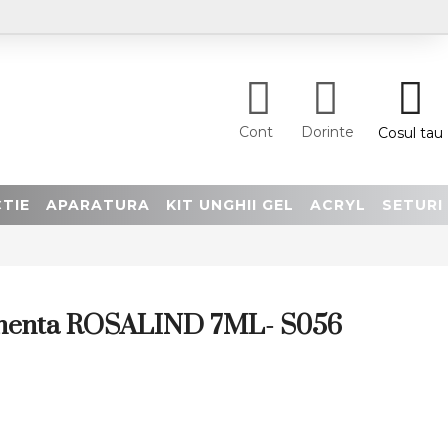
Cont
Dorinte
Cosul tau
TIE
APARATURA
KIT UNGHII GEL
ACRYL
SETURI
nenta ROSALIND 7ML- S056