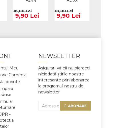
B019
B023
B024
18,00 Lei
18,00 Lei
18,00 Lei
9,90 Lei
9,90 Lei
9,90 Lei
ONT
NEWSLETTER
ntul Meu
Asigurați-vă că nu pierdeți
niciodată știrile noastre
toric Comenzi
interesante prin abonarea
sta dorinte
la programul nostru de
ompara
newsletter
oduse
rmular
ABONARE
turnare
DPR -
otectia
telor