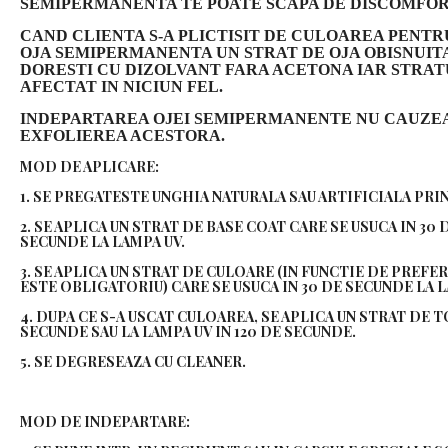
SEMIPERMANENTA TE POATE SCAPA DE DISCOMFOR
CAND CLIENTA S-A PLICTISIT DE CULOAREA PENTR
OJA SEMIPERMANENTA UN STRAT DE OJA OBISNUIT
DORESTI CU DIZOLVANT FARA ACETONA IAR STRATUL
AFECTAT IN NICIUN FEL.
INDEPARTAREA OJEI SEMIPERMANENTE NU CAUZEA
EXFOLIEREA ACESTORA.
MOD DE APLICARE:
1. SE PREGATESTE UNGHIA NATURALA SAU ARTIFICIALA PRIN
2. SE APLICA UN STRAT DE BASE COAT CARE SE USUCA IN 30
SECUNDE LA LAMPA UV.
3. SE APLICA UN STRAT DE CULOARE (IN FUNCTIE DE PREFER
ESTE OBLIGATORIU) CARE SE USUCA IN 30 DE SECUNDE LA L
4. DUPA CE S-A USCAT CULOAREA, SE APLICA UN STRAT DE T
SECUNDE SAU LA LAMPA UV IN 120 DE SECUNDE.
5. SE DEGRESEAZA CU CLEANER.
MOD DE INDEPARTARE: