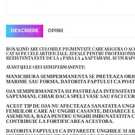
DESCRIERE
OPINII
ROSALIND ARE CULORILE PIGMENTATE CARE ASIGURA O ACO
CAT SI PE CELE ARTIFICIALE. IDEALE PENTRU PROFESIONI
REZISTENTA ESTE DE LA 3 PANA LA 4 SAPTAMANI, AU UN R
AVANTAJELE OJEI SEMIPERMANENTE:
MANICHIURA SEMIPERMANENTA SE PRETEAZA ORICA
MARIME SAU FORMA, DATORITA FAPTULUI CA POAT
OJA SEMIPERMANENTA ISI PASTREAZA INTENSITATE
SAPTAMANI, CHIAR DACA SPELI VASE SAU FACI CUR
ACEST TIP DE OJA NU AFECTEAZA SANATATEA UNG
FEMEILOR CARE AU UNGHII CASANTE, DEOARECE L
ASEMENEA, BAZA PENTRU UNGHII IMBUNATATITA C
CONTRIBUIE LA FORTIFICAREA ACESTORA.
DATORITA FAPTULUI CA INTARESTE UNGHIILE SI AR