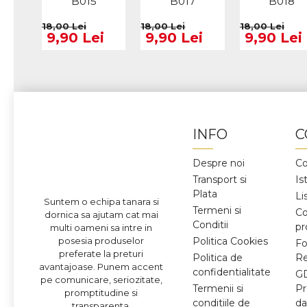
B015
B017
B018
18,00 Lei
18,00 Lei
18,00 Lei
9,90 Lei
9,90 Lei
9,90 Lei
INFO
C
Despre noi
Co
Transport si
Is
Plata
Li
Suntem o echipa tanara si
Termeni si
C
dornica sa ajutam cat mai
Conditii
pr
multi oameni sa intre in
posesia produselor
Politica Cookies
Fo
preferate la preturi
Politica de
Re
avantajoase. Punem accent
confidentialitate
G
pe comunicare, seriozitate,
Termenii si
Pr
promptitudine si
conditiile de
da
transparenta.