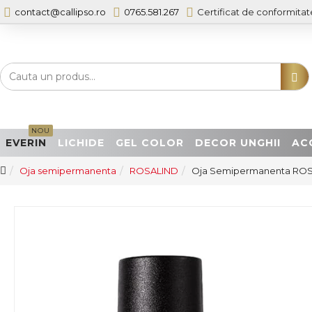
contact@callipso.ro
0765.581.267
Certificat de conformitat
NOU
EVERIN
LICHIDE
GEL COLOR
DECOR UNGHII
AC
Oja semipermanenta
ROSALIND
Oja Semipermanenta ROS