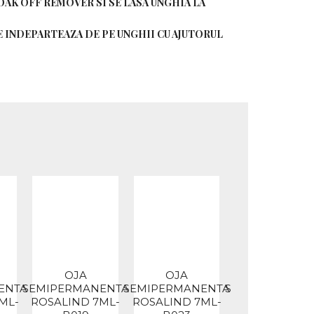
SOAK OFF REMOVER SI SE LASA UNGHIA LA
 SE INDEPARTEAZA DE PE UNGHII CU AJUTORUL
OJA
OJA
OJA
ENTA
SEMIPERMANENTA
SEMIPERMANENTA
SEMIPERMANE
ML-
ROSALIND 7ML-
ROSALIND 7ML-
ROSALIND 7M