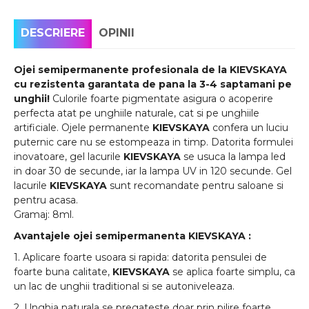
DESCRIERE
OPINII
Ojei semipermanente
profesionala de la
KIEVSKAYA
cu rezistenta garantata de pana la 3-4 saptamani pe
unghii!
Culorile foarte pigmentate asigura o acoperire
perfecta atat pe unghiile naturale, cat si pe unghiile
artificiale. Ojele permanente
KIEVSKAYA
confera un luciu
puternic care nu se estompeaza in timp. Datorita formulei
inovatoare, gel lacurile
KIEVSKAYA
se usuca la lampa led
in doar 30 de secunde, iar la lampa UV in 120 secunde. Gel
lacurile
KIEVSKAYA
sunt recomandate pentru saloane si
pentru acasa.
Gramaj: 8ml.
Avantajele ojei semipermanenta
KIEVSKAYA
:
1. Aplicare foarte usoara si rapida: datorita pensulei de
foarte buna calitate,
KIEVSKAYA
se aplica foarte simplu, ca
un lac de unghii traditional si se autoniveleaza.
2. Unghia naturala se pregateste doar prin pilire foarte