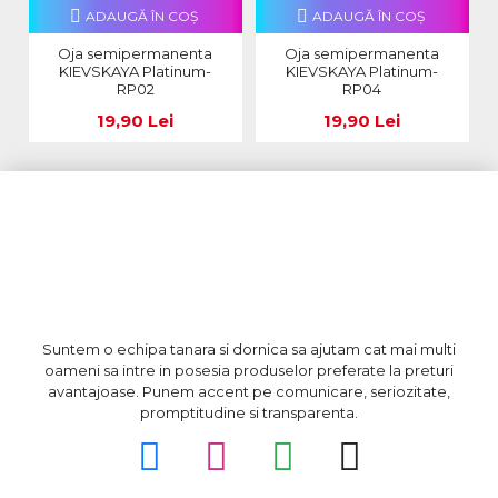
ADAUGĂ ÎN COŞ
ADAUGĂ ÎN COŞ
Oja semipermanenta
Oja semipermanenta
KIEVSKAYA Platinum-
KIEVSKAYA Platinum-
RP02
RP04
19,90 Lei
19,90 Lei
Suntem o echipa tanara si dornica sa ajutam cat mai multi
oameni sa intre in posesia produselor preferate la preturi
avantajoase. Punem accent pe comunicare, seriozitate,
promptitudine si transparenta.