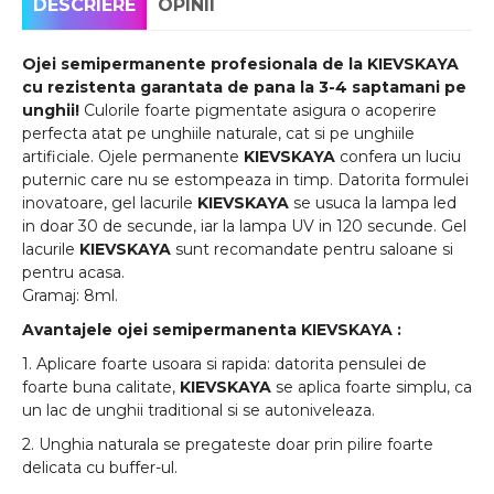
DESCRIERE
OPINII
Ojei semipermanente
profesionala de la
KIEVSKAYA
cu rezistenta garantata de pana la 3-4 saptamani pe
unghii!
Culorile foarte pigmentate asigura o acoperire
perfecta atat pe unghiile naturale, cat si pe unghiile
artificiale. Ojele permanente
KIEVSKAYA
confera un luciu
puternic care nu se estompeaza in timp. Datorita formulei
inovatoare, gel lacurile
KIEVSKAYA
se usuca la lampa led
in doar 30 de secunde, iar la lampa UV in 120 secunde. Gel
lacurile
KIEVSKAYA
sunt recomandate pentru saloane si
pentru acasa.
Gramaj: 8ml.
Avantajele ojei semipermanenta
KIEVSKAYA
:
1. Aplicare foarte usoara si rapida: datorita pensulei de
foarte buna calitate,
KIEVSKAYA
se aplica foarte simplu, ca
un lac de unghii traditional si se autoniveleaza.
2. Unghia naturala se pregateste doar prin pilire foarte
delicata cu buffer-ul.