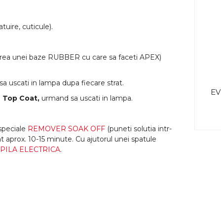
uire, cuticule).
area unei baze RUBBER cu care sa faceti APEX)
sa uscati in lampa dupa fiecare strat.
EV
i
Top Coat,
urmand sa uscati in lampa.
speciale
REMOVER SOAK OFF
(puneti solutia intr-
at aprox. 10-15 minute. Cu ajutorul unei spatule
PILA ELECTRICA
.