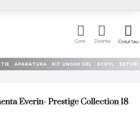
Cont
Dorinte
Cosul tau
TIE
APARATURA
KIT UNGHII GEL
ACRYL
SETURI
nta Everin- Prestige Collection 18