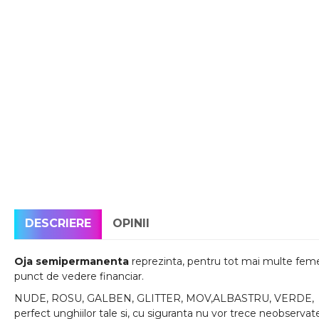
DESCRIERE
OPINII
Oja semipermanenta
reprezinta, pentru tot mai multe femei,
punct de vedere financiar.
NUDE, ROSU, GALBEN, GLITTER, MOV,ALBASTRU, VERDE, oric
perfect unghiilor tale si, cu siguranta nu vor trece neobservat