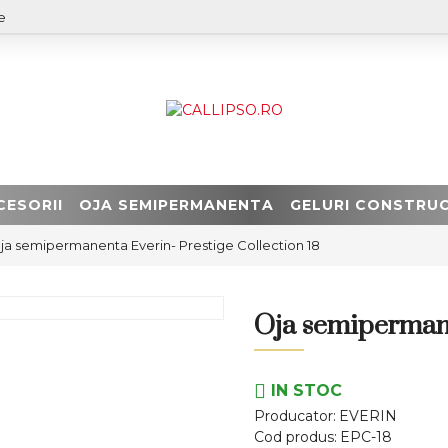
e
CESORII
OJA SEMIPERMANENTA
GELURI CONSTRUC
ja semipermanenta Everin- Prestige Collection 18
Oja semipermane
IN STOC
Producator:
EVERIN
Cod produs:
EPC-18