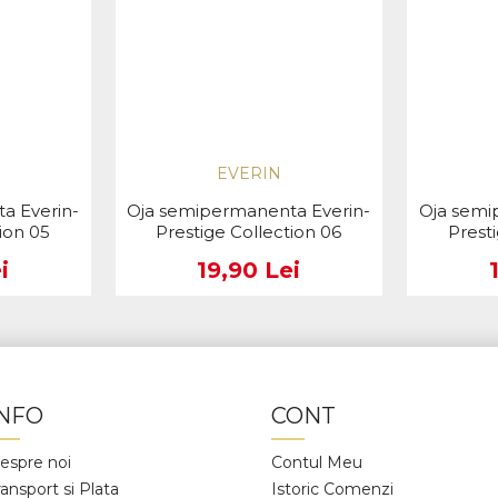
EVERIN
a Everin-
Oja semipermanenta Everin-
Oja semi
ion 05
Prestige Collection 06
Prest
i
19,90 Lei
INFO
CONT
espre noi
Contul Meu
ransport si Plata
Istoric Comenzi