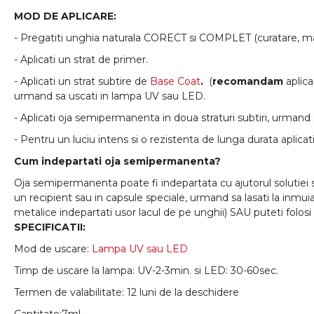
MOD DE APLICARE:
- Pregatiti unghia naturala CORECT si COMPLET (curatare, mat
- Aplicati un strat de primer.
- Aplicati un strat subtire de
Base Coat
.
(
recomandam
aplic
urmand sa uscati in lampa UV sau LED.
- Aplicati oja semipermanenta in doua straturi subtiri, urmand 
- Pentru un luciu intens si o rezistenta de lunga durata aplicat
Cum indepartati oja semipermanenta?
Oja semipermanenta poate fi indepartata cu ajutorul solutiei 
un recipient sau in capsule speciale, urmand sa lasati la inmui
metalice indepartati usor lacul de pe unghii) SAU puteti folosi
SPECIFICATII:
Mod de uscare:
Lampa UV sau LED
Timp de uscare la lampa: UV-2-3min. si LED: 30-60sec.
Termen de valabilitate: 12 luni de la deschidere