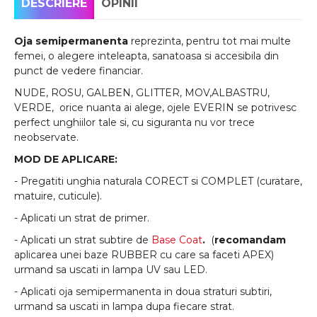
DESCRIERE
OPINII
Oja semipermanenta
reprezinta, pentru tot mai multe
femei, o alegere inteleapta, sanatoasa si accesibila din
punct de vedere financiar.
NUDE, ROSU, GALBEN, GLITTER, MOV,ALBASTRU,
VERDE, orice nuanta ai alege, ojele EVERIN se potrivesc
perfect unghiilor tale si, cu siguranta nu vor trece
neobservate.
MOD DE APLICARE:
- Pregatiti unghia naturala CORECT si COMPLET (curatare,
matuire, cuticule).
- Aplicati un strat de primer.
- Aplicati un strat subtire de
Base Coat
.
(
recomandam
aplicarea unei baze RUBBER cu care sa faceti APEX)
urmand sa uscati in lampa UV sau LED.
- Aplicati oja semipermanenta in doua straturi subtiri,
urmand sa uscati in lampa dupa fiecare strat.