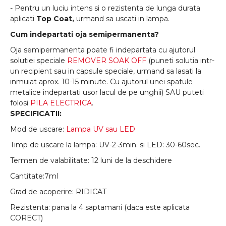
- Pentru un luciu intens si o rezistenta de lunga durata
aplicati
Top Coat,
urmand sa uscati in lampa.
Cum indepartati oja semipermanenta?
Oja semipermanenta poate fi indepartata cu ajutorul
solutiei speciale
REMOVER SOAK OFF
(puneti solutia intr-
un recipient sau in capsule speciale, urmand sa lasati la
inmuiat aprox. 10-15 minute. Cu ajutorul unei spatule
metalice indepartati usor lacul de pe unghii) SAU puteti
folosi
PILA ELECTRICA
.
SPECIFICATII:
Mod de uscare:
Lampa UV sau LED
Timp de uscare la lampa: UV-2-3min. si LED: 30-60sec.
Termen de valabilitate: 12 luni de la deschidere
Cantitate:7ml
Grad de acoperire: RIDICAT
Rezistenta: pana la 4 saptamani (daca este aplicata
CORECT)