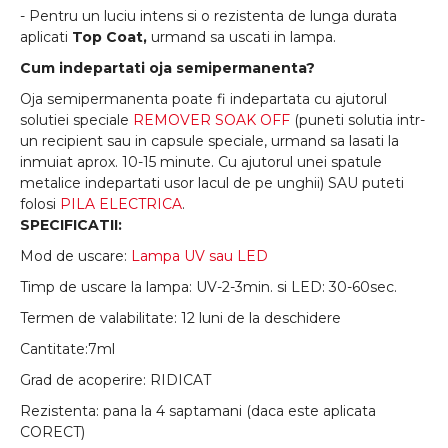
- Pentru un luciu intens si o rezistenta de lunga durata
aplicati
Top Coat,
urmand sa uscati in lampa.
Cum indepartati oja semipermanenta?
Oja semipermanenta poate fi indepartata cu ajutorul
solutiei speciale
REMOVER SOAK OFF
(puneti solutia intr-
un recipient sau in capsule speciale, urmand sa lasati la
inmuiat aprox. 10-15 minute. Cu ajutorul unei spatule
metalice indepartati usor lacul de pe unghii) SAU puteti
folosi
PILA ELECTRICA
.
SPECIFICATII:
Mod de uscare:
Lampa UV sau LED
Timp de uscare la lampa: UV-2-3min. si LED: 30-60sec.
Termen de valabilitate: 12 luni de la deschidere
Cantitate:7ml
Grad de acoperire: RIDICAT
Rezistenta: pana la 4 saptamani (daca este aplicata
CORECT)