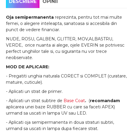
DESCRIERE
OPINII
Oja semipermanenta
reprezinta, pentru tot mai multe
femei, o alegere inteleapta, sanatoasa si accesibila din
punct de vedere financiar.
NUDE, ROSU, GALBEN, GLITTER, MOV,ALBASTRU,
VERDE, orice nuanta ai alege, ojele EVERIN se potrivesc
perfect unghiilor tale si, cu siguranta nu vor trece
neobservate.
MOD DE APLICARE:
- Pregatiti unghia naturala CORECT si COMPLET (curatare,
matuire, cuticule).
- Aplicati un strat de primer.
- Aplicati un strat subtire de
Base Coat
.
(
recomandam
aplicarea unei baze RUBBER cu care sa faceti APEX)
urmand sa uscati in lampa UV sau LED.
- Aplicati oja semipermanenta in doua straturi subtiri,
urmand sa uscati in lampa dupa fiecare strat.