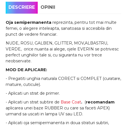
DESCRIERE
OPINII
Oja semipermanenta
reprezinta, pentru tot mai multe
femei, o alegere inteleapta, sanatoasa si accesibila din
punct de vedere financiar.
NUDE, ROSU, GALBEN, GLITTER, MOV,ALBASTRU,
VERDE, orice nuanta ai alege, ojele EVERIN se potrivesc
perfect unghiilor tale si, cu siguranta nu vor trece
neobservate.
MOD DE APLICARE:
- Pregatiti unghia naturala CORECT si COMPLET (curatare,
matuire, cuticule).
- Aplicati un strat de primer.
- Aplicati un strat subtire de
Base Coat
.
(
recomandam
aplicarea unei baze RUBBER cu care sa faceti APEX)
urmand sa uscati in lampa UV sau LED.
- Aplicati oja semipermanenta in doua straturi subtiri,