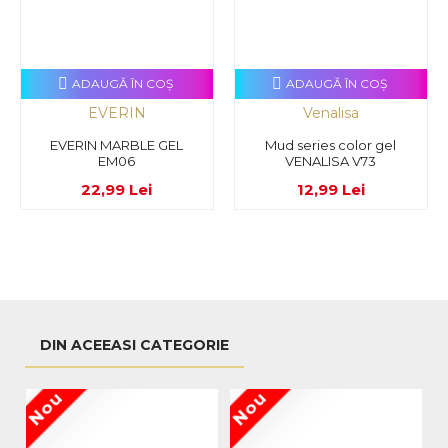
ADAUGĂ ÎN COŞ
ADAUGĂ ÎN COŞ
EVERIN
Venalisa
EVERIN MARBLE GEL
Mud series color gel
EM06
VENALISA V73
22,99 Lei
12,99 Lei
DIN ACEEASI CATEGORIE
Nou
Nou
N