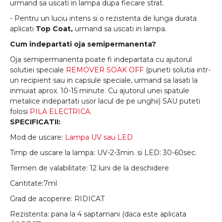
urmand sa uscati in lampa dupa fiecare strat.
- Pentru un luciu intens si o rezistenta de lunga durata
aplicati
Top Coat,
urmand sa uscati in lampa.
Cum indepartati oja semipermanenta?
Oja semipermanenta poate fi indepartata cu ajutorul
solutiei speciale
REMOVER SOAK OFF
(puneti solutia intr-
un recipient sau in capsule speciale, urmand sa lasati la
inmuiat aprox. 10-15 minute. Cu ajutorul unei spatule
metalice indepartati usor lacul de pe unghii) SAU puteti
folosi
PILA ELECTRICA
.
SPECIFICATII:
Mod de uscare:
Lampa UV sau LED
Timp de uscare la lampa: UV-2-3min. si LED: 30-60sec.
Termen de valabilitate: 12 luni de la deschidere
Cantitate:7ml
Grad de acoperire: RIDICAT
Rezistenta: pana la 4 saptamani (daca este aplicata