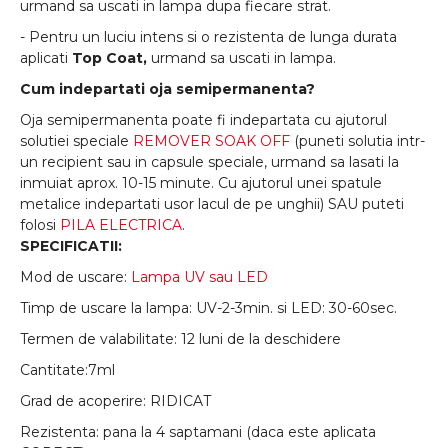
urmand sa uscati in lampa dupa fiecare strat.
- Pentru un luciu intens si o rezistenta de lunga durata
aplicati
Top Coat,
urmand sa uscati in lampa.
Cum indepartati oja semipermanenta?
Oja semipermanenta poate fi indepartata cu ajutorul
solutiei speciale
REMOVER SOAK OFF
(puneti solutia intr-
un recipient sau in capsule speciale, urmand sa lasati la
inmuiat aprox. 10-15 minute. Cu ajutorul unei spatule
metalice indepartati usor lacul de pe unghii) SAU puteti
folosi
PILA ELECTRICA
.
SPECIFICATII:
Mod de uscare:
Lampa UV sau LED
Timp de uscare la lampa: UV-2-3min. si LED: 30-60sec.
Termen de valabilitate: 12 luni de la deschidere
Cantitate:7ml
Grad de acoperire: RIDICAT
Rezistenta: pana la 4 saptamani (daca este aplicata