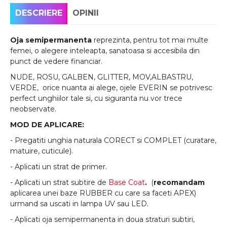
DESCRIERE
OPINII
Oja semipermanenta
reprezinta, pentru tot mai multe
femei, o alegere inteleapta, sanatoasa si accesibila din
punct de vedere financiar.
NUDE, ROSU, GALBEN, GLITTER, MOV,ALBASTRU,
VERDE, orice nuanta ai alege, ojele EVERIN se potrivesc
perfect unghiilor tale si, cu siguranta nu vor trece
neobservate.
MOD DE APLICARE:
- Pregatiti unghia naturala CORECT si COMPLET (curatare,
matuire, cuticule).
- Aplicati un strat de primer.
- Aplicati un strat subtire de
Base Coat
.
(
recomandam
aplicarea unei baze RUBBER cu care sa faceti APEX)
urmand sa uscati in lampa UV sau LED.
- Aplicati oja semipermanenta in doua straturi subtiri,