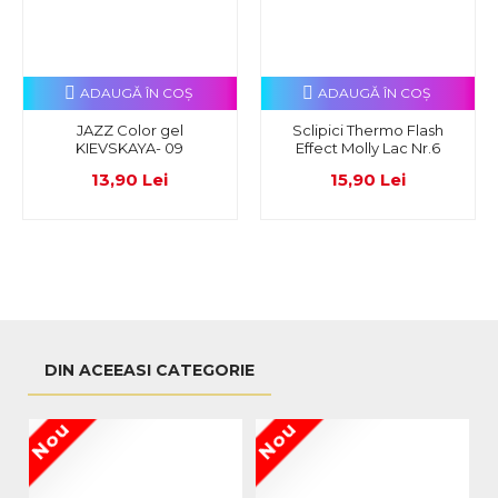
ADAUGĂ ÎN COŞ
ADAUGĂ ÎN COŞ
JAZZ Color gel
Sclipici Thermo Flash
KIEVSKAYA- 09
Effect Molly Lac Nr.6
13,90 Lei
15,90 Lei
DIN ACEEASI CATEGORIE
Nou
Nou
N