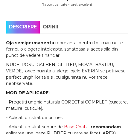
Raport calitate - pret excelent
DESCRIERE
OPINII
Oja semipermanenta
reprezinta, pentru tot mai multe
femei, o alegere inteleapta, sanatoasa si accesibila din
punct de vedere financiar.
NUDE, ROSU, GALBEN, GLITTER, MOV,ALBASTRU,
VERDE, orice nuanta ai alege, ojele EVERIN se potrivesc
perfect unghiilor tale si, cu siguranta nu vor trece
neobservate.
MOD DE APLICARE:
- Pregatiti unghia naturala CORECT si COMPLET (curatare,
matuire, cuticule).
- Aplicati un strat de primer.
- Aplicati un strat subtire de
Base Coat
.
(
recomandam
aplicarea unei baze RUBBER cu care sa faceti APEX)