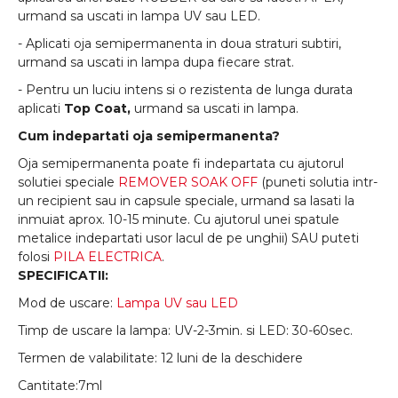
urmand sa uscati in lampa UV sau LED.
- Aplicati oja semipermanenta in doua straturi subtiri,
urmand sa uscati in lampa dupa fiecare strat.
- Pentru un luciu intens si o rezistenta de lunga durata
aplicati
Top Coat,
urmand sa uscati in lampa.
Cum indepartati oja semipermanenta?
Oja semipermanenta poate fi indepartata cu ajutorul
solutiei speciale
REMOVER SOAK OFF
(puneti solutia intr-
un recipient sau in capsule speciale, urmand sa lasati la
inmuiat aprox. 10-15 minute. Cu ajutorul unei spatule
metalice indepartati usor lacul de pe unghii) SAU puteti
folosi
PILA ELECTRICA
.
SPECIFICATII:
Mod de uscare:
Lampa UV sau LED
Timp de uscare la lampa: UV-2-3min. si LED: 30-60sec.
Termen de valabilitate: 12 luni de la deschidere
Cantitate:7ml