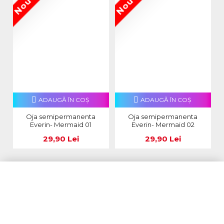
Nou
Nou
N
ADAUGĂ ÎN COŞ
ADAUGĂ ÎN COŞ
Oja semipermanenta
Oja semipermanenta
Everin- Mermaid 01
Everin- Mermaid 02
29,90 Lei
29,90 Lei