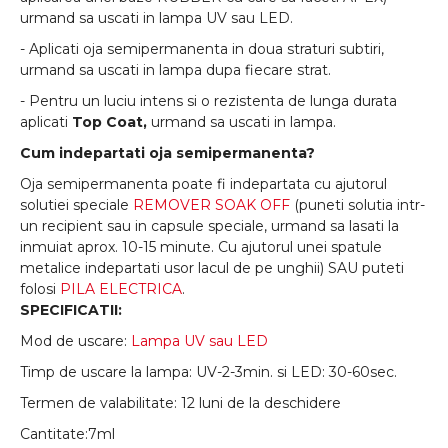
urmand sa uscati in lampa UV sau LED.
- Aplicati oja semipermanenta in doua straturi subtiri,
urmand sa uscati in lampa dupa fiecare strat.
- Pentru un luciu intens si o rezistenta de lunga durata
aplicati
Top Coat,
urmand sa uscati in lampa.
Cum indepartati oja semipermanenta?
Oja semipermanenta poate fi indepartata cu ajutorul
solutiei speciale
REMOVER SOAK OFF
(puneti solutia intr-
un recipient sau in capsule speciale, urmand sa lasati la
inmuiat aprox. 10-15 minute. Cu ajutorul unei spatule
metalice indepartati usor lacul de pe unghii) SAU puteti
folosi
PILA ELECTRICA
.
SPECIFICATII:
Mod de uscare:
Lampa UV sau LED
Timp de uscare la lampa: UV-2-3min. si LED: 30-60sec.
Termen de valabilitate: 12 luni de la deschidere
Cantitate:7ml