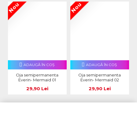
Nou
Nou
N
ADAUGĂ ÎN COŞ
ADAUGĂ ÎN COŞ
Oja semipermanenta
Oja semipermanenta
Everin- Mermaid 01
Everin- Mermaid 02
29,90 Lei
29,90 Lei