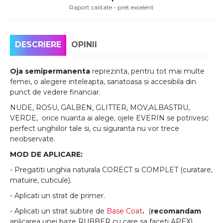
Raport calitate - pret excelent
DESCRIERE
OPINII
Oja semipermanenta
reprezinta, pentru tot mai multe
femei, o alegere inteleapta, sanatoasa si accesibila din
punct de vedere financiar.
NUDE, ROSU, GALBEN, GLITTER, MOV,ALBASTRU,
VERDE, orice nuanta ai alege, ojele EVERIN se potrivesc
perfect unghiilor tale si, cu siguranta nu vor trece
neobservate.
MOD DE APLICARE:
- Pregatiti unghia naturala CORECT si COMPLET (curatare,
matuire, cuticule).
- Aplicati un strat de primer.
- Aplicati un strat subtire de
Base Coat
.
(
recomandam
aplicarea unei baze RUBBER cu care sa faceti APEX)