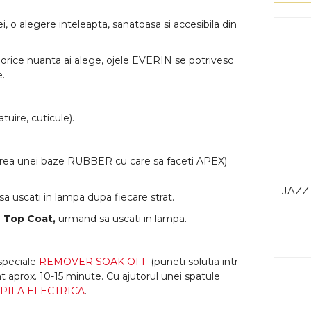
 o alegere inteleapta, sanatoasa si accesibila din
e nuanta ai alege, ojele EVERIN se potrivesc
e.
uire, cuticule).
area unei baze RUBBER cu care sa faceti APEX)
JAZZ 
sa uscati in lampa dupa fiecare strat.
i
Top Coat,
urmand sa uscati in lampa.
speciale
REMOVER SOAK OFF
(puneti solutia intr-
at aprox. 10-15 minute. Cu ajutorul unei spatule
PILA ELECTRICA
.