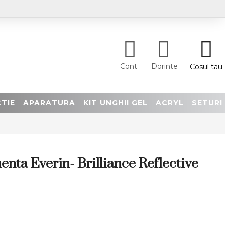
Cont
Dorinte
Cosul tau
TIE
APARATURA
KIT UNGHII GEL
ACRYL
SETURI
nta Everin- Brilliance Reflective