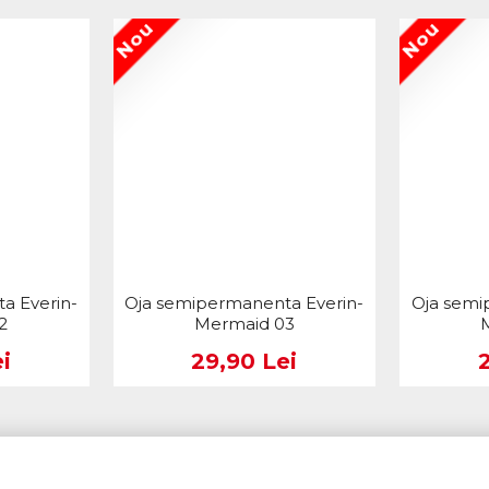
Nou
Nou
a Everin-
Oja semipermanenta Everin-
Oja semi
2
Mermaid 03
i
29,90 Lei