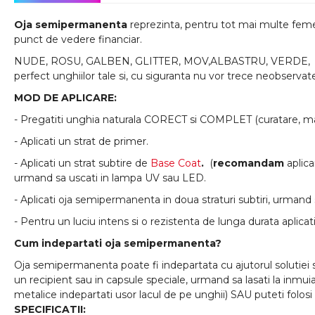
Oja semipermanenta
reprezinta, pentru tot mai multe femei,
punct de vedere financiar.
NUDE, ROSU, GALBEN, GLITTER, MOV,ALBASTRU, VERDE, oric
perfect unghiilor tale si, cu siguranta nu vor trece neobservat
MOD DE APLICARE:
- Pregatiti unghia naturala CORECT si COMPLET (curatare, mat
- Aplicati un strat de primer.
- Aplicati un strat subtire de
Base Coat
.
(
recomandam
aplic
urmand sa uscati in lampa UV sau LED.
- Aplicati oja semipermanenta in doua straturi subtiri, urmand 
- Pentru un luciu intens si o rezistenta de lunga durata aplicat
Cum indepartati oja semipermanenta?
Oja semipermanenta poate fi indepartata cu ajutorul solutiei 
un recipient sau in capsule speciale, urmand sa lasati la inmui
metalice indepartati usor lacul de pe unghii) SAU puteti folosi
SPECIFICATII: