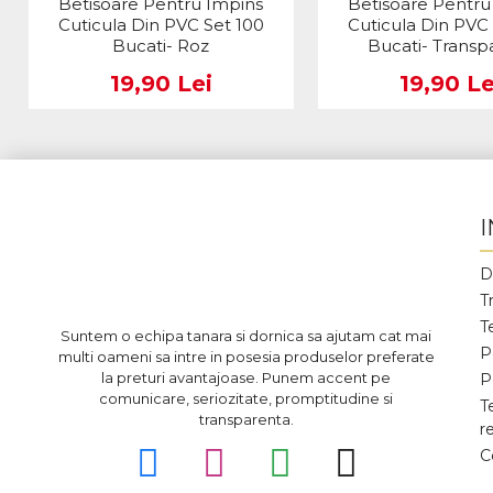
Betisoare Pentru Impins
Betisoare Pentru
Cuticula Din PVC Set 100
Cuticula Din PVC
Bucati- Roz
Bucati- Transp
19,90 Lei
19,90 Le
D
T
T
Suntem o echipa tanara si dornica sa ajutam cat mai
P
multi oameni sa intre in posesia produselor preferate
la preturi avantajoase. Punem accent pe
P
comunicare, seriozitate, promptitudine si
T
transparenta.
r
C