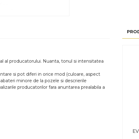
PRO
l al producatorului. Nuanta, tonul si intensitatea
tare si pot diferi in orice mod (culoare, aspect
abateri minore de la pozele si descrierile
lizarile producatorilor fara anuntarea prealabila a
EV