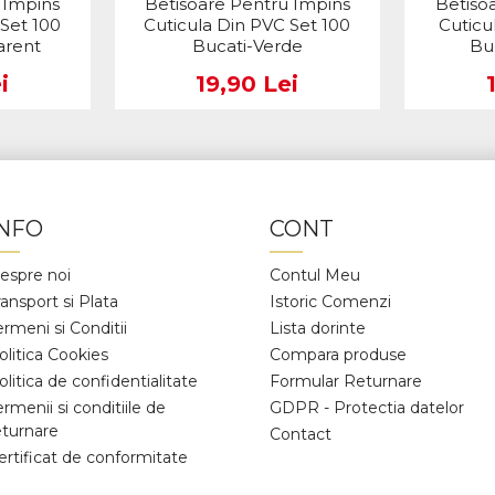
 Impins
Betisoare Pentru Impins
Betiso
 Set 100
Cuticula Din PVC Set 100
Cuticu
arent
Bucati-Verde
Bu
i
19,90 Lei
INFO
CONT
espre noi
Contul Meu
ransport si Plata
Istoric Comenzi
ermeni si Conditii
Lista dorinte
olitica Cookies
Compara produse
olitica de confidentialitate
Formular Returnare
ermenii si conditiile de
GDPR - Protectia datelor
eturnare
Contact
ertificat de conformitate