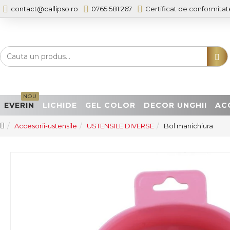
contact@callipso.ro
0765.581.267
Certificat de conformitat
NOU
EVERIN
LICHIDE
GEL COLOR
DECOR UNGHII
AC
Accesorii-ustensile
USTENSILE DIVERSE
Bol manichiura