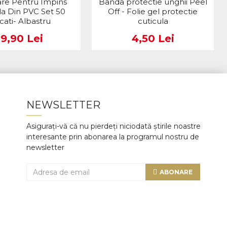
are Pentru Impins
Banda protectie unghii Peel
la Din PVC Set 50
Off - Folie gel protectie
cati- Albastru
cuticula
19,90 Lei
4,50 Lei
NEWSLETTER
Asigurați-vă că nu pierdeți niciodată știrile noastre
interesante prin abonarea la programul nostru de
newsletter
ABONARE