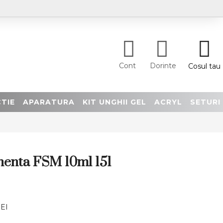
Cont
Dorinte
Cosul tau
TIE
APARATURA
KIT UNGHII GEL
ACRYL
SETURI
enta FSM 10ml 151
EI