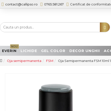
contact@callipso.ro
0765.581.267
Certificat de conformitat
NOU
EVERIN
LICHIDE
GEL COLOR
DECOR UNGHII
AC
Oja semipermanenta
FSM
Oja Semipermanenta FSM 10ml 1