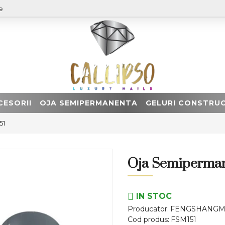
e
CESORII
OJA SEMIPERMANENTA
GELURI CONSTRUC
51
Oja Semiperman
IN STOC
Producator:
FENGSHANGM
Cod produs:
FSM151