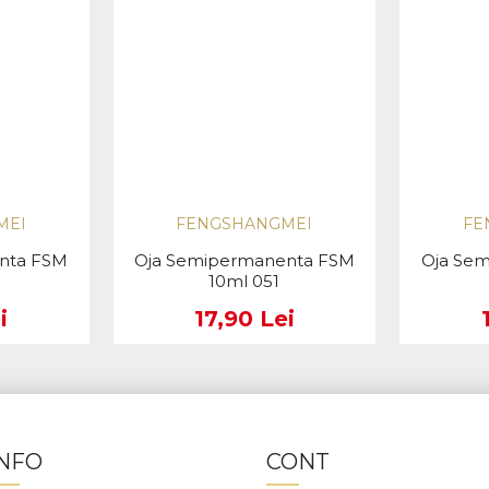
MEI
FENGSHANGMEI
FE
nta FSM
Oja Semipermanenta FSM
Oja Se
10ml 051
i
17,90 Lei
INFO
CONT