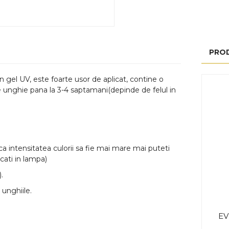
PRO
gel UV, este foarte usor de aplicat, contine o
e unghie pana la 3-4 saptamani(depinde de felul in
i ca intensitatea culorii sa fie mai mare mai puteti
cati in lampa)
.
 unghiile.
EV