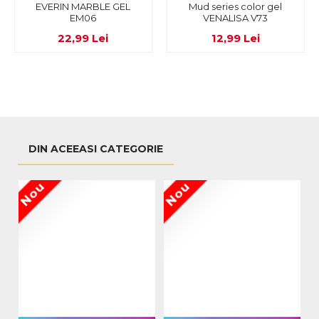
EVERIN MARBLE GEL
Mud series color gel
EM06
VENALISA V73
22,99 Lei
12,99 Lei
DIN ACEEASI CATEGORIE
Nou
Nou
N