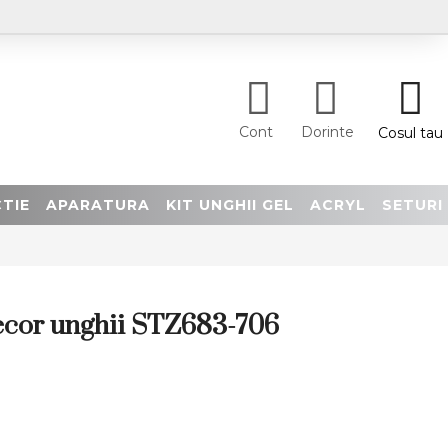
Cont
Dorinte
Cosul tau
TIE
APARATURA
KIT UNGHII GEL
ACRYL
SETURI
decor unghii STZ683-706