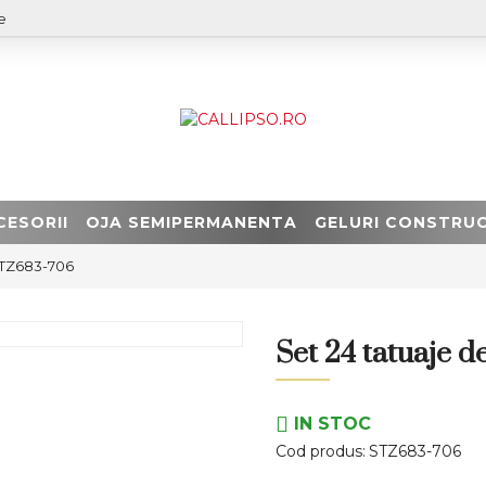
e
CESORII
OJA SEMIPERMANENTA
GELURI CONSTRUC
 STZ683-706
Set 24 tatuaje 
IN STOC
Cod produs:
STZ683-706