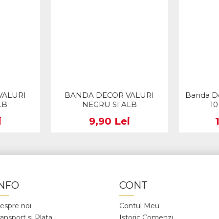
VALURI
BANDA DECOR VALURI
Banda De
LB
NEGRU SI ALB
10
i
9,90 Lei
INFO
CONT
espre noi
Contul Meu
ransport si Plata
Istoric Comenzi