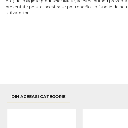
etc.) de imaginile produselor livrate, acestea putand prezenta 
prezentate pe site, acestea se pot modifica in functie de actua
utilizatorilor.
DIN ACEEASI CATEGORIE