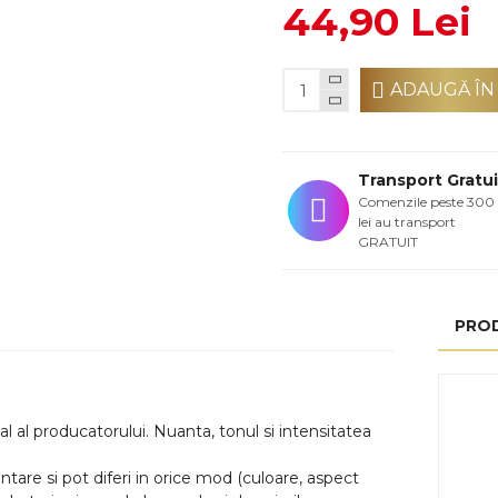
44,90 Lei
ADAUGĂ ÎN
Transport Gratui
Comenzile peste 300
lei au transport
GRATUIT
PRO
l al producatorului. Nuanta, tonul si intensitatea
tare si pot diferi in orice mod (culoare, aspect