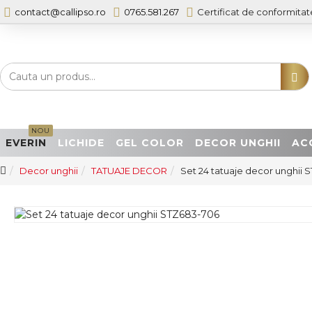
contact@callipso.ro
0765.581.267
Certificat de conformitat
NOU
EVERIN
LICHIDE
GEL COLOR
DECOR UNGHII
AC
Decor unghii
TATUAJE DECOR
Set 24 tatuaje decor unghii