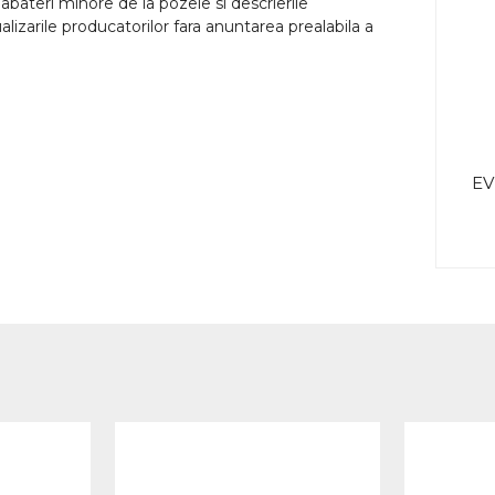
abateri minore de la pozele si descrierile
lizarile producatorilor fara anuntarea prealabila a
EV