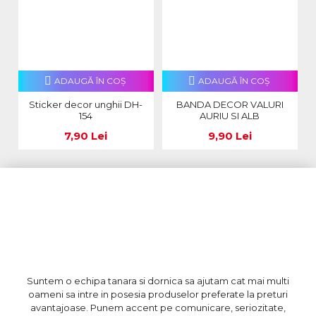
ADAUGĂ ÎN COŞ
ADAUGĂ ÎN COŞ
Sticker decor unghii DH-
BANDA DECOR VALURI
154
AURIU SI ALB
7,90 Lei
9,90 Lei
Suntem o echipa tanara si dornica sa ajutam cat mai multi
oameni sa intre in posesia produselor preferate la preturi
avantajoase. Punem accent pe comunicare, seriozitate,