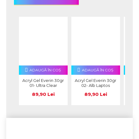
ADAUGĂ ÎN COŞ
ADAUGĂ ÎN COŞ
A
Acryl Gel Everin 30gr
Acryl Gel Everin 30gr
Acryl
01- Ultra Clear
02- Alb Laptos
05-
89,90 Lei
89,90 Lei