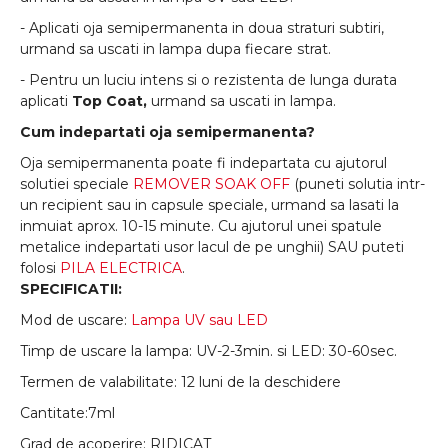
- Aplicati oja semipermanenta in doua straturi subtiri,
urmand sa uscati in lampa dupa fiecare strat.
- Pentru un luciu intens si o rezistenta de lunga durata
aplicati
Top Coat,
urmand sa uscati in lampa.
Cum indepartati oja semipermanenta?
Oja semipermanenta poate fi indepartata cu ajutorul
solutiei speciale
REMOVER SOAK OFF
(puneti solutia intr-
un recipient sau in capsule speciale, urmand sa lasati la
inmuiat aprox. 10-15 minute. Cu ajutorul unei spatule
metalice indepartati usor lacul de pe unghii) SAU puteti
folosi
PILA ELECTRICA
.
SPECIFICATII:
Mod de uscare:
Lampa UV sau LED
Timp de uscare la lampa: UV-2-3min. si LED: 30-60sec.
Termen de valabilitate: 12 luni de la deschidere
Cantitate:7ml
Grad de acoperire: RIDICAT