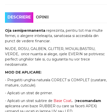
DESCRIERE
OPINII
Oja semipermanenta
reprezinta, pentru tot mai multe
femei, o alegere inteleapta, sanatoasa si accesibila din
punct de vedere financiar.
NUDE, ROSU, GALBEN, GLITTER, MOV,ALBASTRU,
VERDE, orice nuanta ai alege, ojele EVERIN se potrivesc
perfect unghiilor tale si, cu siguranta nu vor trece
neobservate.
MOD DE APLICARE:
- Pregatiti unghia naturala CORECT si COMPLET (curatare,
matuire, cuticule).
- Aplicati un strat de primer.
- Aplicati un strat subtire de
Base Coat
.
(
recomandam
aplicarea unei baze RUBBER cu care sa faceti APEX)
urmand sa uscati in lampa UV sau LED.