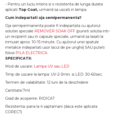
- Pentru un luciu intens si o rezistenta de lunga durata
aplicati
Top Coat,
urmand sa uscati in lampa.
Cum indepartati oja semipermanenta?
Oja semipermanenta poate fi indepartata cu ajutorul
solutiei speciale
REMOVER SOAK OFF
(puneti solutia intr-
un recipient sau in capsule speciale, urmand sa lasati la
inmuiat aprox. 10-15 minute. Cu ajutorul unei spatule
metalice indepartati usor lacul de pe unghii) SAU puteti
folosi
PILA ELECTRICA
.
SPECIFICATII:
Mod de uscare:
Lampa UV sau LED
Timp de uscare la lampa: UV-2-3min. si LED: 30-60sec.
Termen de valabilitate: 12 luni de la deschidere
Cantitate:7ml
Grad de acoperire: RIDICAT
Rezistenta: pana la 4 saptamani (daca este aplicata
CORECT)