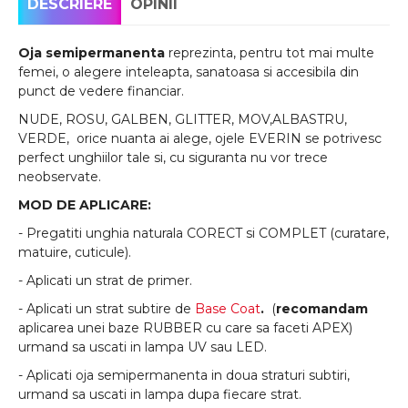
DESCRIERE
OPINII
Oja semipermanenta
reprezinta, pentru tot mai multe
femei, o alegere inteleapta, sanatoasa si accesibila din
punct de vedere financiar.
NUDE, ROSU, GALBEN, GLITTER, MOV,ALBASTRU,
VERDE, orice nuanta ai alege, ojele EVERIN se potrivesc
perfect unghiilor tale si, cu siguranta nu vor trece
neobservate.
MOD DE APLICARE:
- Pregatiti unghia naturala CORECT si COMPLET (curatare,
matuire, cuticule).
- Aplicati un strat de primer.
- Aplicati un strat subtire de
Base Coat
.
(
recomandam
aplicarea unei baze RUBBER cu care sa faceti APEX)
urmand sa uscati in lampa UV sau LED.
- Aplicati oja semipermanenta in doua straturi subtiri,
urmand sa uscati in lampa dupa fiecare strat.