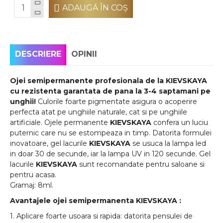
ADAUGĂ ÎN COŞ
DESCRIERE
OPINII
Ojei semipermanente
profesionala de la
KIEVSKAYA
cu rezistenta garantata de pana la 3-4 saptamani pe
unghii!
Culorile foarte pigmentate asigura o acoperire
perfecta atat pe unghiile naturale, cat si pe unghiile
artificiale. Ojele permanente
KIEVSKAYA
confera un luciu
puternic care nu se estompeaza in timp. Datorita formulei
inovatoare, gel lacurile
KIEVSKAYA
se usuca la lampa led
in doar 30 de secunde, iar la lampa UV in 120 secunde. Gel
lacurile
KIEVSKAYA
sunt recomandate pentru saloane si
pentru acasa.
Gramaj: 8ml.
Avantajele ojei semipermanenta
KIEVSKAYA
:
1. Aplicare foarte usoara si rapida: datorita pensulei de