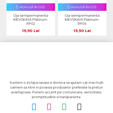
ADAUGĂ ÎN COŞ
ADAUGĂ ÎN COŞ
Oja semipermanenta
Oja semipermanenta
KIEVSKAYA Platinum-
KIEVSKAYA Platinum-
RP02
RP04
19,90 Lei
19,90 Lei
Suntem o echipa tanara si dornica sa ajutam cat mai multi
oameni sa intre in posesia produselor preferate la preturi
avantajoase. Punem accent pe comunicare, seriozitate,
promptitudine si transparenta.